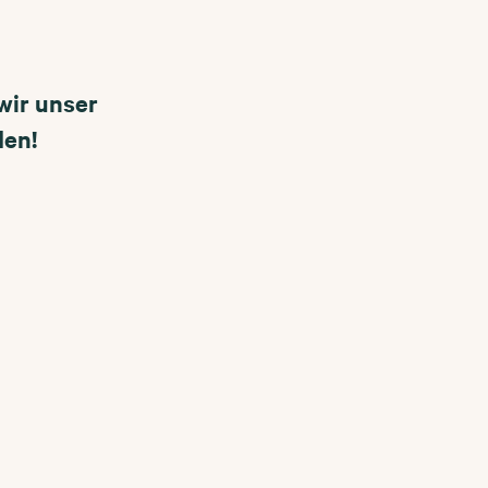
wir unser
den!