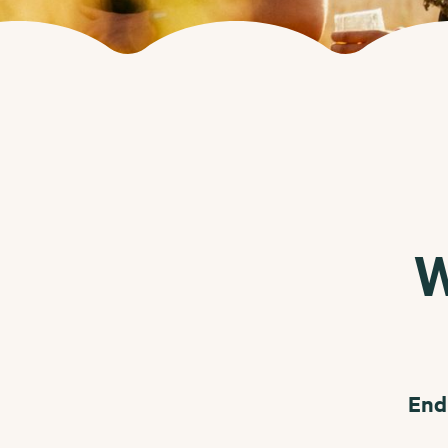
W
End