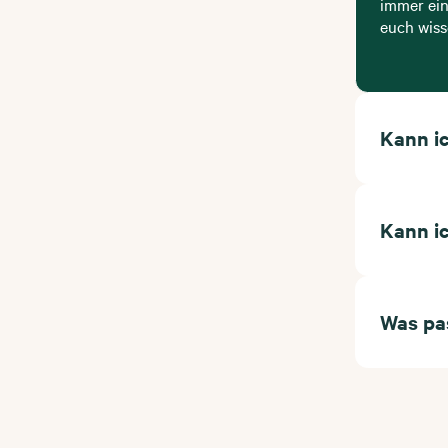
immer ein
euch wiss
Kann i
Kann i
Was pa