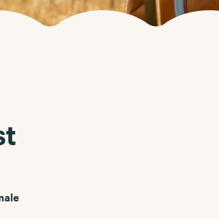
st
male